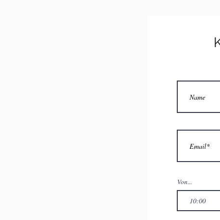
Wählen Sie das
Wählen Sie das 
Kontaktiere uns
K
Wenn Sie hingeg
lernen möchten,
zu besichtigen, 
Reisezeiten und
Seite
Luganerse
Von...
10:00