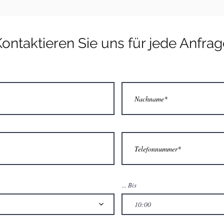
lizenziertes Boot
oder
Boot ohne Führerschein
du w
Aperitif-Paket, das Sie bevorzugen
wie immer Sie möchten.
ontaktieren Sie uns für jede Anfrage
en lieber die interessantesten Orte am Luganers
 die Anlegestellen, an denen Sie anhalten können
etwas zu essen, zu trinken oder sich über die wicht
 Gefahrenstellen zu informieren usw., besuchen Si
e
... Bis
10:00