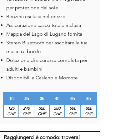
per protezione dal sole
Benzina esclusa nel prezzo
Assicurazione casco totale inclusa
Mappa del Lago di Lugano fornita
Stereo Bluetooth per ascoltare la tua
musica a bordo
Dotazione di sicurezza completa per
adulti e bambini
Disponibili a Caslano e Morcote
1h
2h
3h
4h
6h
8h
125
240
320
380
500
620
CHF
CHF
CHF
CHF
CHF
CHF
Raggiungerci è comodo: troverai